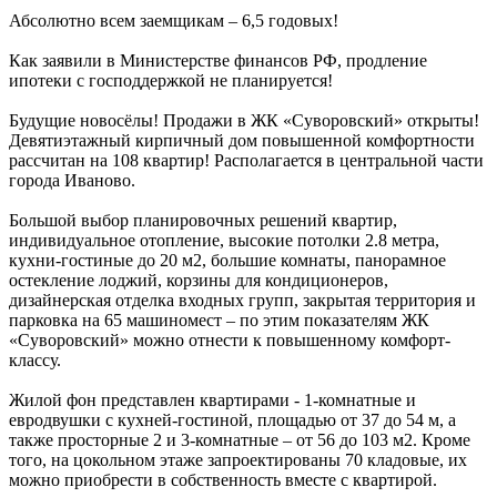
Абсолютно всем заемщикам – 6,5 годовых!
Как заявили в Министерстве финансов РФ, продление
ипотеки с господдержкой не планируется!
Будущие новосёлы! Продажи в ЖК «Суворовский» открыты!
Девятиэтажный кирпичный дом повышенной комфортности
рассчитан на 108 квартир! Располагается в центральной части
города Иваново.
Большой выбор планировочных решений квартир,
индивидуальное отопление, высокие потолки 2.8 метра,
кухни-гостиные до 20 м2, большие комнаты, панорамное
остекление лоджий, корзины для кондиционеров,
дизайнерская отделка входных групп, закрытая территория и
парковка на 65 машиномест – по этим показателям ЖК
«Суворовский» можно отнести к повышенному комфорт-
классу.
Жилой фон представлен квартирами - 1-комнатные и
евродвушки с кухней-гостиной, площадью от 37 до 54 м, а
также просторные 2 и 3-комнатные – от 56 до 103 м2. Кроме
того, на цокольном этаже запроектированы 70 кладовые, их
можно приобрести в собственность вместе с квартирой.