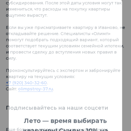
субсидирования. После этой даты условия могут так
измениться, что расходы на покупку квартиры
ощутимо вырастут.
Если вы уже присматриваете квартиру в Иваново, не
откладывайте решение. Специалисты «Олимп»
помогут подобрать подходящий вариант, который
Лето — время выбирать
соответствует текущим условиям семейной ипотеки,
квартиру! Скидка 10% на
и провести сделку до вступления новых правил в
силу.
квартиры
☀️
Проконсультируйтесь с экспертом и забронируйте
Видео и фото не передают главного.
квартиру на текущих условиях:
Приезжайте — почувствуете сами.
+7 (920) 340-32-60
.
Сайт:
olimpstroy-37.ru
.
Погуляем по территории, покажем квартиры
с видами и ответим на все вопросы.
Подписывайтесь на наши соцсети
Записаться на экскурсию
Еще больше о строящихся жилых комплексах,