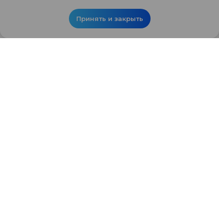
Принять и закрыть
Главная
О компании
Недвижимость
Акции и новости
Контакты
Даю
согласие
на обработку персональных данных в порядке и
на условиях, указанных в
политике
Подтверждаю ознакомление с
политикой обработки
персональных данных
Отправить
Офис:
+7 (4932) 48-20-
Способы покупки
48
О компании
Отдел продаж:
+7 (4932) 28-02-
Завершенные
объекты
28
Контакты
Документация