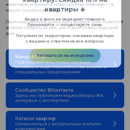
квартирах и жизни в новостройках Иваново — в
наших социальных сетях.
Присоединяйтесь, чтобы быть в курсе всех новостей
и лично следить за тем, как строится ваш будущий
дом.
Канал в МАХ
Подписывайтесь, чтобы первыми
узнавать о ходе строительства, акциях и
специальных предложениях
Сообщество ВКонтакте
Здесь мы публикуем видеообзоры ЖК,
интервью с экспертами
Каталог квартир
Ознакомиться с актуальными жилыми
комплексами